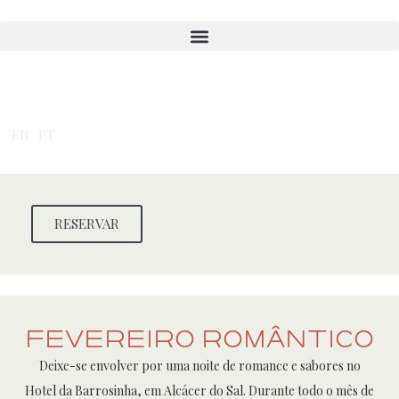
Skip
to
content
EN
PT
RESERVAR
Fevereiro Romântico
Deixe-se envolver por uma noite de romance e sabores no
Hotel da Barrosinha, em Alcácer do Sal. Durante todo o mês de