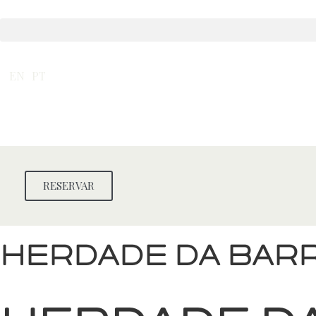
Skip
to
content
EN
PT
RESERVAR
Herdade da Bar