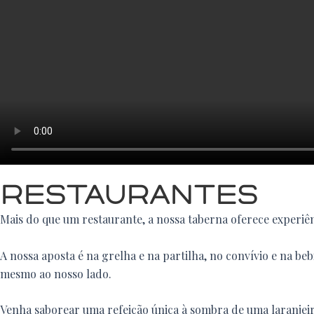
RESTAURANTES
Mais do que um restaurante, a nossa taberna oferece experiênc
A nossa aposta é na grelha e na partilha, no convívio e na b
mesmo ao nosso lado.
Venha saborear uma refeição única à sombra de uma laranjeir