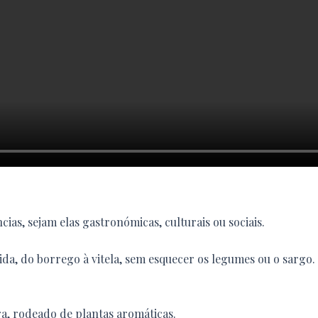
ias, sejam elas gastronómicas, culturais ou sociais.
ebida, do borrego à vitela, sem esquecer os legumes ou o sarg
a, rodeado de plantas aromáticas.