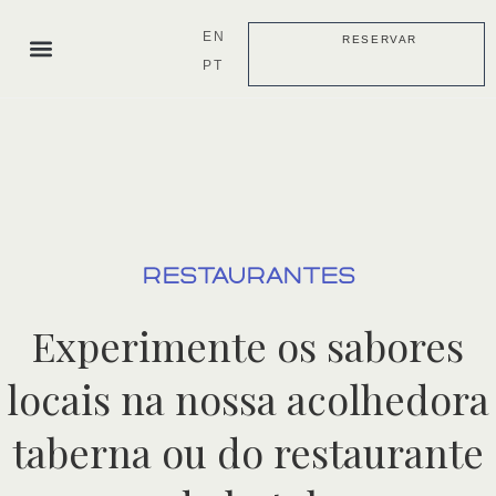
Skip
to
EN
RESERVAR
content
PT
Quartos e Villas
Reuniões e Eventos
Cozido à Portuguesa
RESERVAR ALOJAMENTO
RESTAURANTES
Experimente os sabores
locais na nossa acolhedora
taberna ou do restaurante