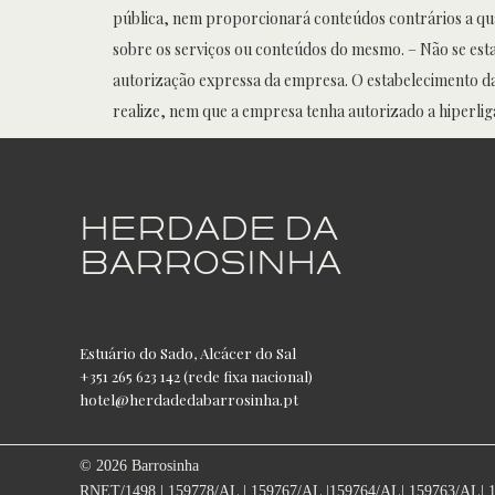
pública, nem proporcionará conteúdos contrários a qual
sobre os serviços ou conteúdos do mesmo. – Não se est
autorização expressa da empresa. O estabelecimento da h
realize, nem que a empresa tenha autorizado a hiperlig
HERDADE DA
BARROSINHA
Estuário do Sado, Alcácer do Sal
+351 265 623 142 (rede fixa nacional)
hotel@herdadedabarrosinha.pt
© 2026 Barrosinha
RNET/1498 | 159778/AL | 159767/AL |159764/AL| 159763/AL| 