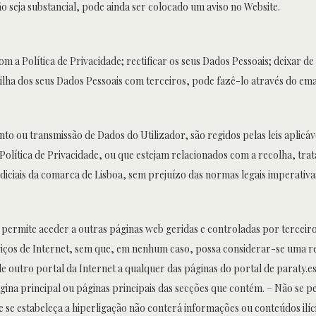
o seja substancial, pode ainda ser colocado um aviso no Website.
 a Política de Privacidade; rectificar os seus Dados Pessoais; deixar d
ilha dos seus Dados Pessoais com terceiros, pode fazê-lo através do ema
to ou transmissão de Dados do Utilizador, são regidos pelas leis aplicáve
Política de Privacidade, ou que estejam relacionados com a recolha, tr
udiciais da comarca de Lisboa, sem prejuízo das normas legais imperativas
permite aceder a outras páginas web geridas e controladas por terceiros 
rviços de Internet, sem que, em nenhum caso, possa considerar-se uma r
 outro portal da Internet a qualquer das páginas do portal de paraty.e
gina principal ou páginas principais das secções que contém. – Não se
se estabeleça a hiperligação não conterá informações ou conteúdos ilíc