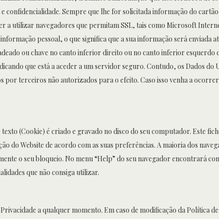
e confidencialidade. Sempre que lhe for solicitada informação do cartão
ver a utilizar navegadores que permitam SSL, tais como Microsoft Inter
informação pessoal, o que significa que a sua informação será enviada a
eado ou chave no canto inferior direito ou no canto inferior esquerdo 
indicando que está a aceder a um servidor seguro. Contudo, os Dados do
os por terceiros não autorizados para o efeito. Caso isso venha a ocorr
 texto (Cookie) é criado e gravado no disco do seu computador. Este fic
ção do Website de acordo com as suas preferências. A maioria dos naveg
mente o seu bloqueio. No menu “Help” do seu navegador encontrará com
lidades que não consiga utilizar.
e Privacidade a qualquer momento. Em caso de modificação da Política de 