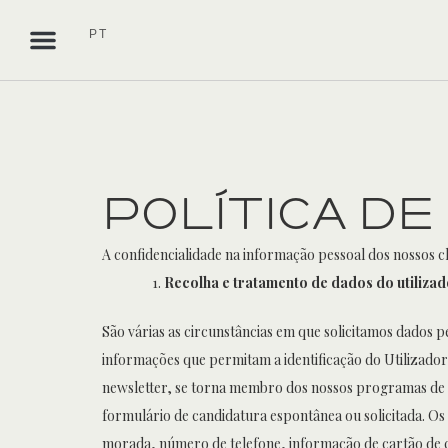
Skip
PT
to
content
Quartos e Villas
Reuniões e Eventos
Cozido à Portuguesa
RESERVAR ALOJAMENTO
Política de
A confidencialidade na informação pessoal dos nossos 
Recolha e tratamento de dados do utiliza
São várias as circunstâncias em que solicitamos dados p
informações que permitam a identificação do Utilizador
newsletter, se torna membro dos nossos programas de fi
formulário de candidatura espontânea ou solicitada. Os
morada, número de telefone, informação de cartão de c