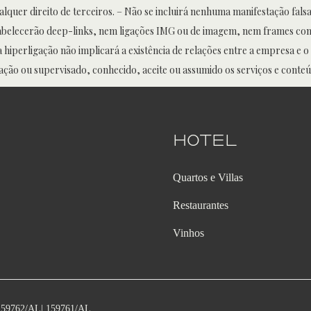
quer direito de terceiros. – Não se incluirá nenhuma manifestação falsa
abelecerão deep-links, nem ligações IMG ou de imagem, nem frames com 
iperligação não implicará a existência de relações entre a empresa e o 
ação ou supervisado, conhecido, aceite ou assumido os serviços e conteú
Hotel
Quartos e Villas
Restaurantes
Vinhos
159762/AL| 159761/AL