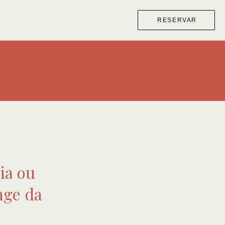
RESERVAR
lia ou
nge da