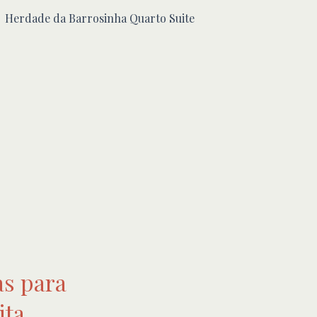
as para
ita