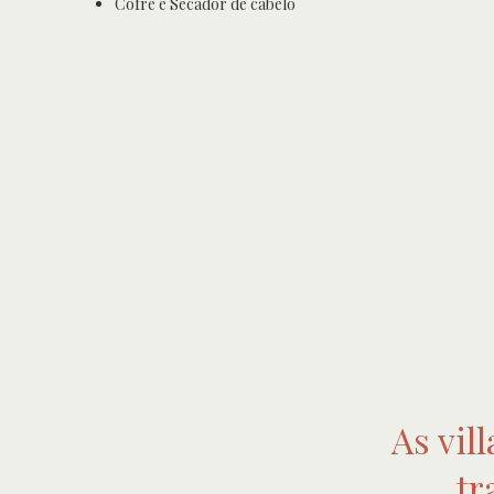
Cofre e Secador de cabelo
As vil
tr